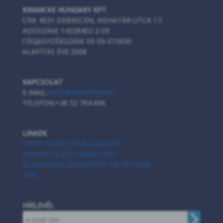
BRAMCKE HUNGARY KFT.
CÍM:
4031 DEBRECEN, KISHATÁR UTCA 17.
ADÓSZÁM:
14328402-2-09
CÉGJEGYZÉKSZÁM:
09-09-015030
ALAPÍTÁS ÉVE
2008
KAPCSOLAT
E-MAIL:
INFO@BRAMCKE.HU
TELEFON:
+36 52 794 696
LINKEK
LETÖLTHETŐ JÓTÁLLÁSI JEGY
ADATKEZELÉSI SZABÁLYZAT
ÁLTALÁNOS SZERZŐDÉSI FELTÉTELEK
GYIK
HÍRLEVÉL