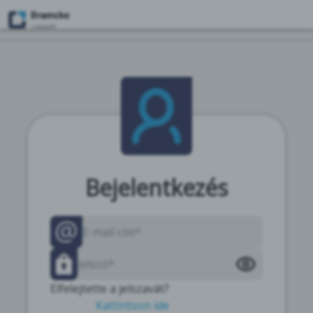
Bejelentkezés
Elfelejtette a jelszavát?
Kattintson ide